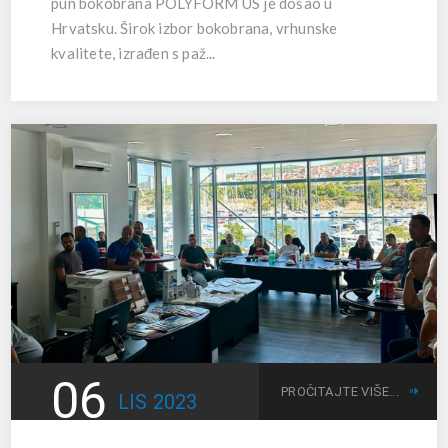
pun bokobrana POLYFORM US je došao u
Hrvatsku. Širok izbor bokobrana, vrhunske
kvalitete, izrađen s paž...
06
PROČITAJTE VIŠE...
LIS
2023