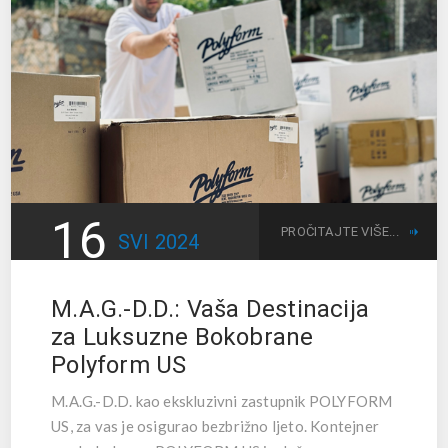
16
PROČITAJTE VIŠE...
SVI
2024
M.A.G.-D.D.: Vaša Destinacija
za Luksuzne Bokobrane
Polyform US
M.A.G.-D.D. kao ekskluzivni zastupnik POLYFORM
US, za vas je osigurao bezbrižno ljeto. Kontejner