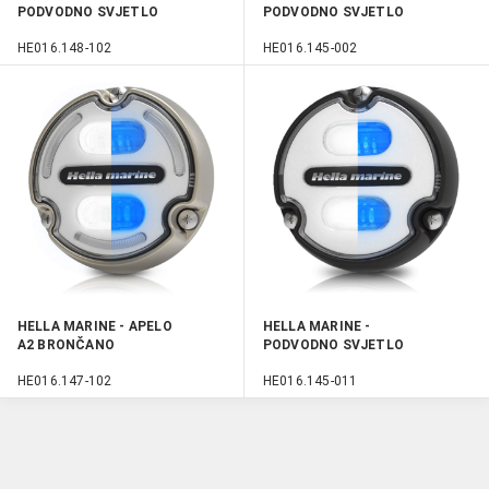
PODVODNO SVJETLO
PODVODNO SVJETLO
APELO A2 RGB BRONZE
APELO A1 POLYMER
HE016.148-102
HE016.145-002
BIJELO/PLAVO
HELLA MARINE - APELO
HELLA MARINE -
A2 BRONČANO
PODVODNO SVJETLO
BIJELO/PLAVO
APELO A1 POLYMER
HE016.147-102
HE016.145-011
PODVODNO SVJETLO
BIJELO/PLAVO