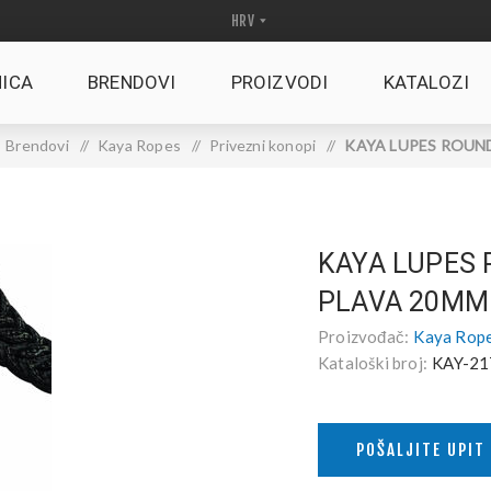
ICA
BRENDOVI
PROIZVODI
KATALOZI
Brendovi
/
Kaya Ropes
/
Privezni konopi
/
KAYA LUPES ROUND
KAYA LUPES
PLAVA 20MM
Proizvođač:
Kaya Rop
Kataloški broj:
KAY-21
POŠALJITE UPIT