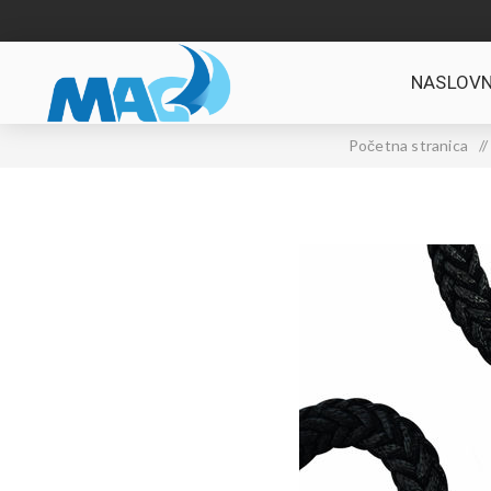
NASLOVN
Početna stranica
/