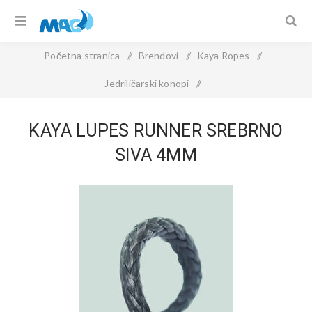
Početna stranica
/
Brendovi
/
Kaya Ropes
/
Jedriličarski konopi
/
KAYA LUPES RUNNER Srebrno Siva 4mm
KAYA LUPES RUNNER SREBRNO
SIVA 4MM