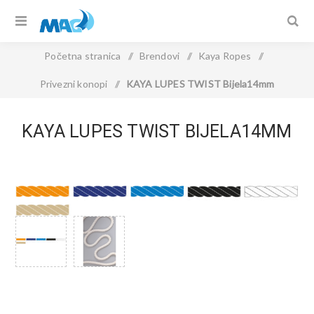
Početna stranica
/
Brendovi
/
Kaya Ropes
/
Privezni konopi
/
KAYA LUPES TWIST Bijela14mm
KAYA LUPES TWIST BIJELA14MM