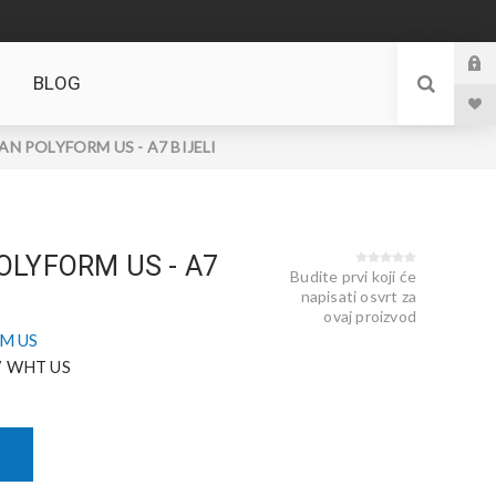
BLOG
N POLYFORM US - A7 BIJELI
LYFORM US - A7
Budite prvi koji će
napisati osvrt za
ovaj proizvod
M US
7 WHT US