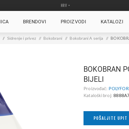
ICA
BRENDOVI
PROIZVODI
KATALOZI
/
Sidrenje i privez
/
Bokobrani
/
Bokobrani A serija
/
BOKOBRA
BOKOBRAN PO
BIJELI
Proizvođač:
POLYFOR
Kataloški broj:
8888A
POŠALJITE UPIT