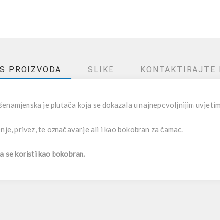
IS PROIZVODA
SLIKE
KONTAKTIRAJTE 
šenamjenska je plutača koja se dokazala u najnepovoljnijim uvjetim
nje, privez, te označavanje ali i kao bokobran za čamac.
da se koristi kao bokobran.