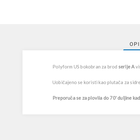
OP
Polyform US bokobran za brod
serije A
vi
Uobičajeno se koristi kao plutača za sidre
Preporuča se za plovila do 70' duljine ka