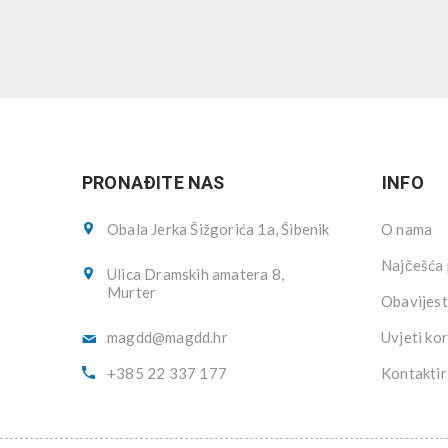
PRONAĐITE NAS
INFO
Obala Jerka Šižgorića 1a, Šibenik
O nama
Najčešća 
Ulica Dramskih amatera 8,
Murter
Obavijest
magdd@magdd.hr
Uvjeti kor
+385 22 337 177
Kontaktir