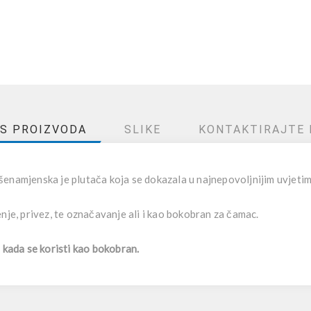
IS PROIZVODA
SLIKE
KONTAKTIRAJTE 
šenamjenska je plutača koja se dokazala u najnepovoljnijim uvjetim
nje, privez, te označavanje ali i kao bokobran za čamac.
e kada se koristi kao bokobran.