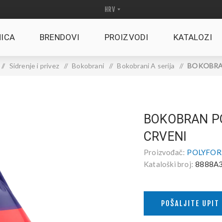
ICA
BRENDOVI
PROIZVODI
KATALOZI
/
Sidrenje i privez
/
Bokobrani
/
Bokobrani A serija
/
BOKOBRAN
BOKOBRAN PO
CRVENI
Proizvođač:
POLYFOR
Kataloški broj:
8888A3
POŠALJITE UPIT