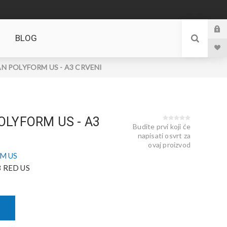
BLOG
 POLYFORM US - A3 CRVENI
LYFORM US - A3
Budite prvi koji će
napisati osvrt za
ovaj proizvod
M US
 RED US