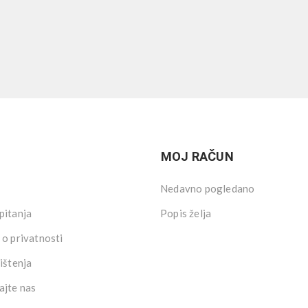
MOJ RAČUN
Nedavno pogledano
pitanja
Popis želja
 o privatnosti
ištenja
ajte nas