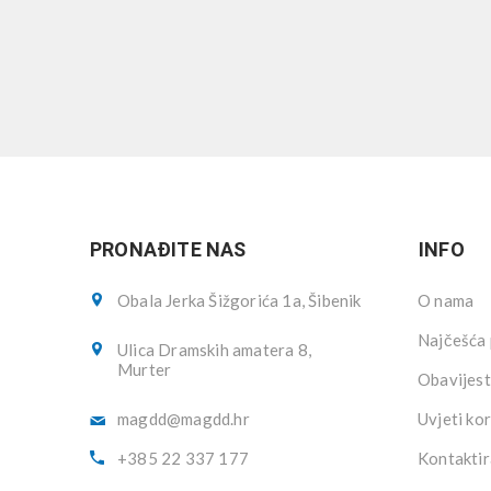
PRONAĐITE NAS
INFO
Obala Jerka Šižgorića 1a, Šibenik
O nama
Najčešća 
Ulica Dramskih amatera 8,
Murter
Obavijest
magdd@magdd.hr
Uvjeti kor
+385 22 337 177
Kontaktir