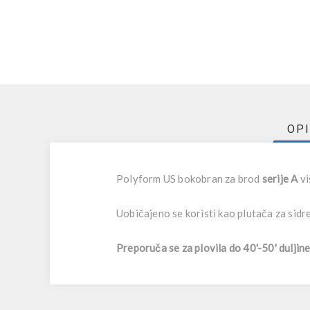
OP
Polyform US bokobran za brod
serije A
vi
Uobičajeno se koristi kao plutača za sidre
Preporuča se za plovila do 40'-50' duljin