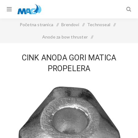
Početna stranica
/
Brendovi
/
Technoseal
/
Anode za bow thruster
/
CINK ANODA GORI matica propelera
CINK ANODA GORI MATICA
PROPELERA