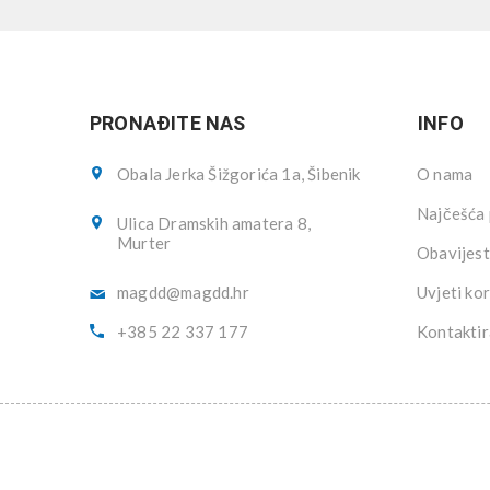
PRONAĐITE NAS
INFO
Obala Jerka Šižgorića 1a, Šibenik
O nama
Najčešća 
Ulica Dramskih amatera 8,
Murter
Obavijest
magdd@magdd.hr
Uvjeti kor
+385 22 337 177
Kontaktir