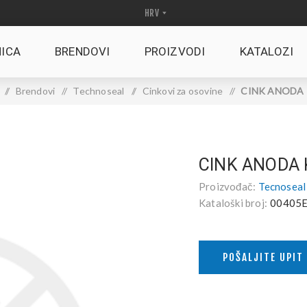
ICA
BRENDOVI
PROIZVODI
KATALOZI
/
Brendovi
/
Technoseal
/
Cinkovi za osovine
/
CINK ANODA K
CINK ANODA
Proizvođač:
Tecnoseal
Kataloški broj:
00405
POŠALJITE UPIT