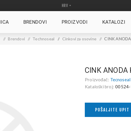
ICA
BRENDOVI
PROIZVODI
KATALOZI
a
/
Brendovi
/
Technoseal
/
Cinkovi za osovine
/
CINK ANODA k
CINK ANODA 
Proizvođač:
Tecnoseal
Kataloški broj:
00524-
POŠALJITE UPIT