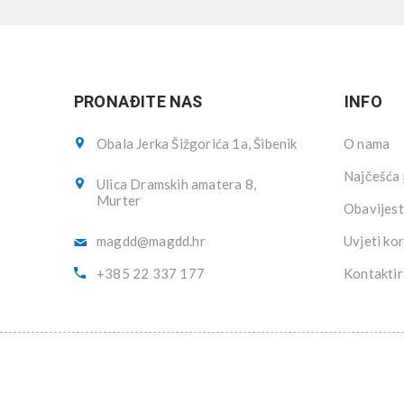
PRONAĐITE NAS
INFO
Obala Jerka Šižgorića 1a, Šibenik
O nama
Najčešća 
Ulica Dramskih amatera 8,
Murter
Obavijest
magdd@magdd.hr
Uvjeti kor
+385 22 337 177
Kontaktir