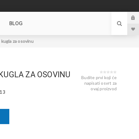
BLOG
ugla za osovinu
KUGLA ZA OSOVINU
Budite prvi koji će
napisati osvrt za
ovaj proizvod
13