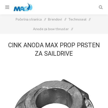
Početna stranica
/
Brendovi
/
Technoseal
/
Anode za bow thruster
/
CINK ANODA Max Prop prsten za saildrive
CINK ANODA MAX PROP PRSTEN
ZA SAILDRIVE