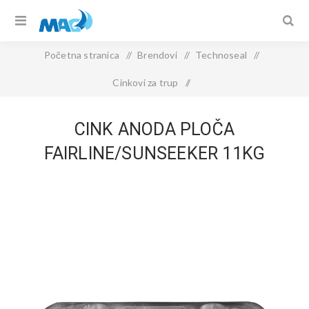
Početna stranica
/
Brendovi
/
Technoseal
/
Cinkovi za trup
/
CINK ANODA ploča Fairline/Sunseeker 11kg
CINK ANODA PLOČA
FAIRLINE/SUNSEEKER 11KG