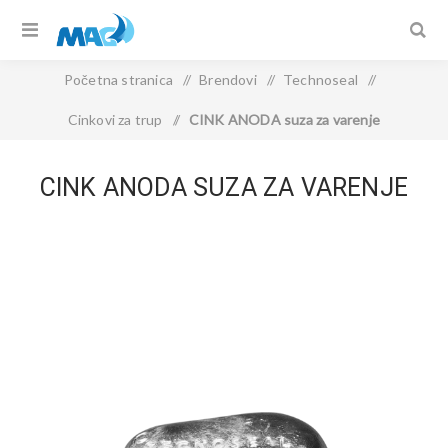
Početna stranica
/
Brendovi
/
Technoseal
/
Cinkovi za trup
/
CINK ANODA suza za varenje
CINK ANODA SUZA ZA VARENJE