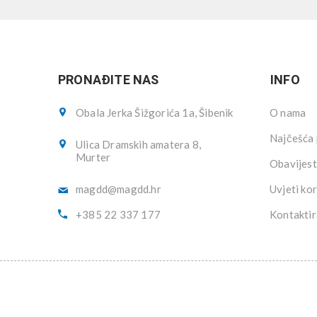
PRONAĐITE NAS
INFO
Obala Jerka Šižgorića 1a, Šibenik
O nama
Najčešća 
Ulica Dramskih amatera 8,
Murter
Obavijest
magdd@magdd.hr
Uvjeti kor
+385 22 337 177
Kontaktir