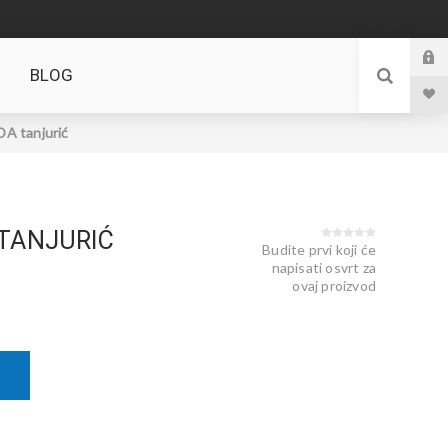
BLOG
A tanjurić
TANJURIĆ
Budite prvi koji će
napisati osvrt za
ovaj proizvod