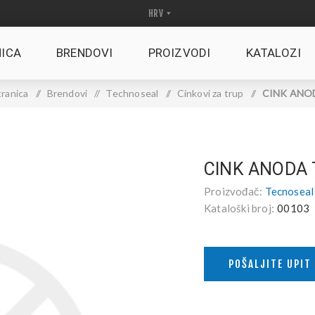
ICA
BRENDOVI
PROIZVODI
KATALOZI
ranica
/
Brendovi
/
Technoseal
/
Cinkovi za trup
/
CINK ANOD
CINK ANODA 
Proizvođač:
Tecnoseal
Kataloški broj:
00103
POŠALJITE UPIT