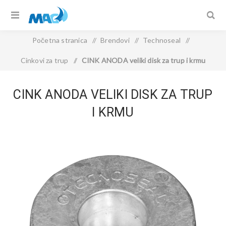
Početna stranica
/
Brendovi
/
Technoseal
/
Cinkovi za trup
/
CINK ANODA veliki disk za trup i krmu
CINK ANODA VELIKI DISK ZA TRUP
I KRMU