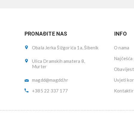
PRONAĐITE NAS
INFO
Obala Jerka Šižgorića 1a, Šibenik
O nama
Najčešća 
Ulica Dramskih amatera 8,
Murter
Obavijest
magdd@magdd.hr
Uvjeti kor
+385 22 337 177
Kontaktir