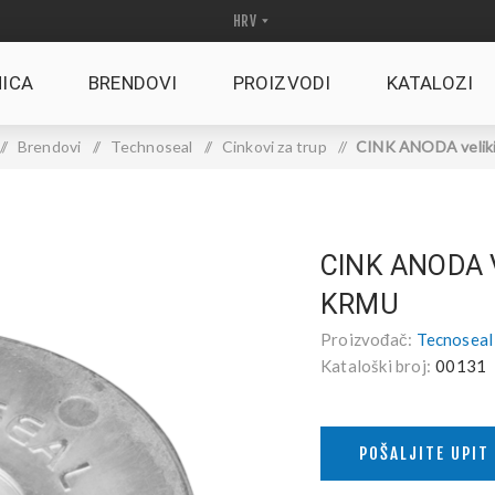
ICA
BRENDOVI
PROIZVODI
KATALOZI
/
Brendovi
/
Technoseal
/
Cinkovi za trup
/
CINK ANODA veliki 
CINK ANODA V
KRMU
Proizvođač:
Tecnoseal
Kataloški broj:
00131
POŠALJITE UPIT