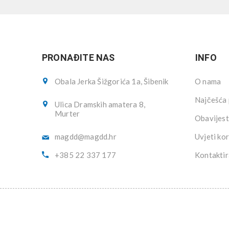
PRONAĐITE NAS
INFO
Obala Jerka Šižgorića 1a, Šibenik
O nama
Najčešća 
Ulica Dramskih amatera 8,
Murter
Obavijest
magdd@magdd.hr
Uvjeti kor
+385 22 337 177
Kontaktir