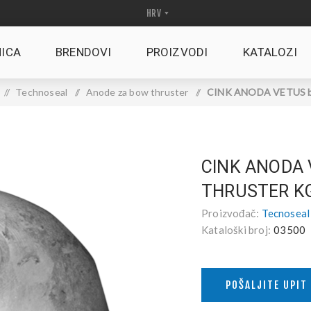
ICA
BRENDOVI
PROIZVODI
KATALOZI
/
Technoseal
/
Anode za bow thruster
/
CINK ANODA VETUS bo
CINK ANODA
THRUSTER KG
Proizvođač:
Tecnoseal
Kataloški broj:
03500
POŠALJITE UPIT