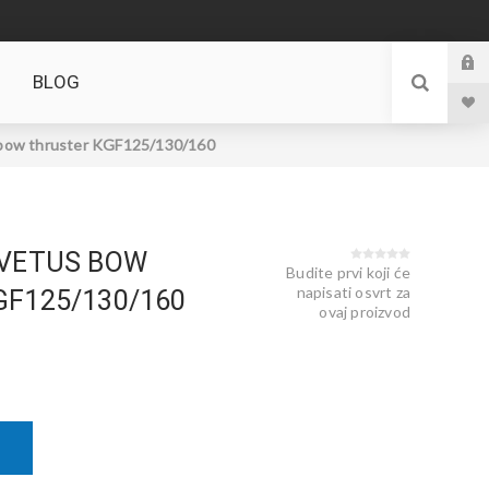
BLOG
w thruster KGF125/130/160
 VETUS BOW
Budite prvi koji će
napisati osvrt za
F125/130/160
ovaj proizvod