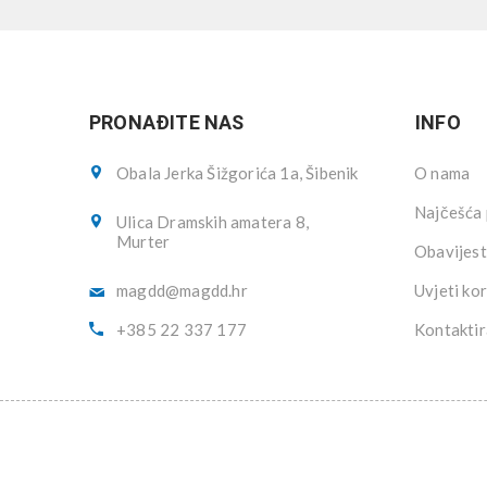
PRONAĐITE NAS
INFO
Obala Jerka Šižgorića 1a, Šibenik
O nama
Najčešća 
Ulica Dramskih amatera 8,
Murter
Obavijest
magdd@magdd.hr
Uvjeti kor
+385 22 337 177
Kontaktir