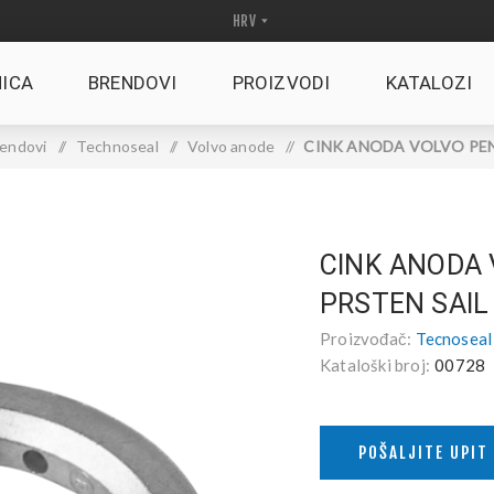
ICA
BRENDOVI
PROIZVODI
KATALOZI
endovi
/
Technoseal
/
Volvo anode
/
CINK ANODA VOLVO PENT
CINK ANODA
PRSTEN SAIL
Proizvođač:
Tecnoseal
Kataloški broj:
00728
POŠALJITE UPIT