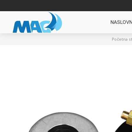
NASLOVN
Početna st