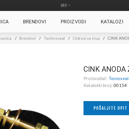
ICA
BRENDOVI
PROIZVODI
KATALOZI
ranica
/
Brendovi
/
Technoseal
/
Cinkovi za trup
/
CINK ANOD
CINK ANODA
Proizvođač:
Tecnoseal
Kataloški broj:
00154
POŠALJITE UPIT