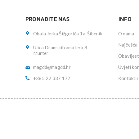
PRONAĐITE NAS
INFO
Obala Jerka Šižgorića 1a, Šibenik
O nama
Najčešća 
Ulica Dramskih amatera 8,
Murter
Obavijest
magdd@magdd.hr
Uvjeti kor
+385 22 337 177
Kontaktir