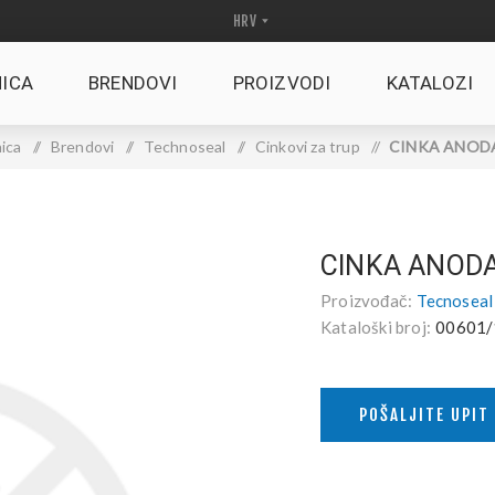
ICA
BRENDOVI
PROIZVODI
KATALOZI
ica
/
Brendovi
/
Technoseal
/
Cinkovi za trup
/
CINKA ANODA
CINKA ANODA
Proizvođač:
Tecnoseal
Kataloški broj:
00601/
POŠALJITE UPIT