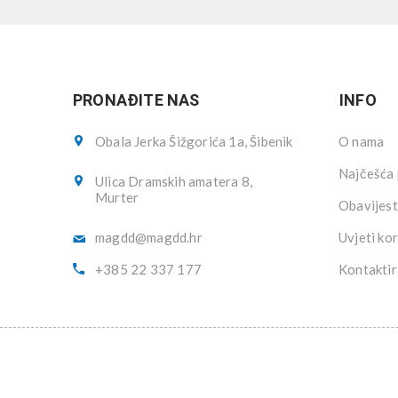
PRONAĐITE NAS
INFO
Obala Jerka Šižgorića 1a, Šibenik
O nama
Najčešća 
Ulica Dramskih amatera 8,
Murter
Obavijest
magdd@magdd.hr
Uvjeti kor
+385 22 337 177
Kontaktir