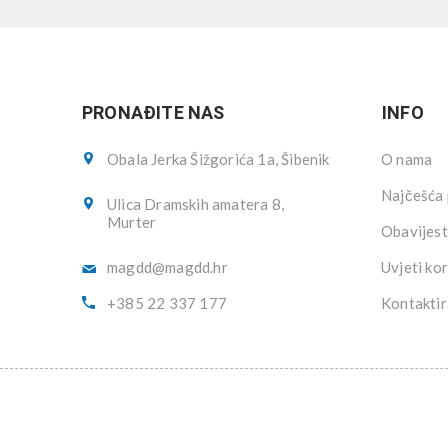
PRONAĐITE NAS
INFO
Obala Jerka Šižgorića 1a, Šibenik
O nama
Najčešća 
Ulica Dramskih amatera 8,
Murter
Obavijest
magdd@magdd.hr
Uvjeti kor
+385 22 337 177
Kontaktir