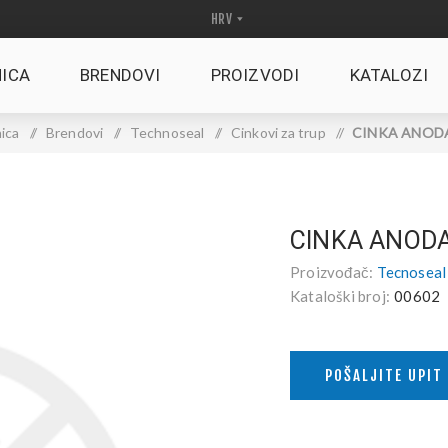
ICA
BRENDOVI
PROIZVODI
KATALOZI
ica
/
Brendovi
/
Technoseal
/
Cinkovi za trup
/
CINKA ANODA
CINKA ANODA
Proizvođač:
Tecnoseal
Kataloški broj:
00602
POŠALJITE UPIT