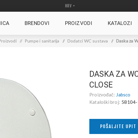
ICA
BRENDOVI
PROIZVODI
KATALOZI
Proizvodi
/
Pumpe i sanitarija
/
Dodatci WC sustava
/
Daska za W
DASKA ZA WC
CLOSE
Proizvođač:
Jabsco
Kataloški broj:
58104-
POŠALJITE UPIT