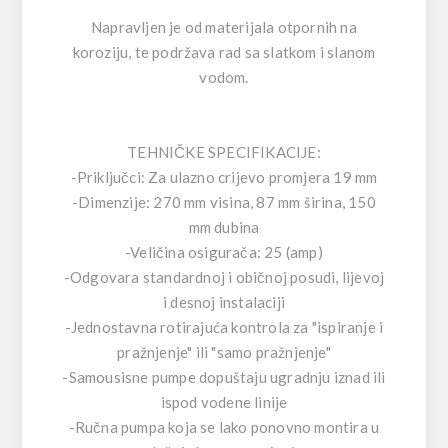
Napravljen je od materijala otpornih na
koroziju, te podržava rad sa slatkom i slanom
vodom.
TEHNIČKE SPECIFIKACIJE:
-Priključci: Za ulazno crijevo promjera 19 mm
-Dimenzije: 270 mm visina, 87 mm širina, 150
mm dubina
-Veličina osigurača: 25 (amp)
-Odgovara standardnoj i običnoj posudi, lijevoj
i desnoj instalaciji
-Jednostavna rotirajuća kontrola za "ispiranje i
pražnjenje" ili "samo pražnjenje"
-Samousisne pumpe dopuštaju ugradnju iznad ili
ispod vodene linije
-Ručna pumpa koja se lako ponovno montira u