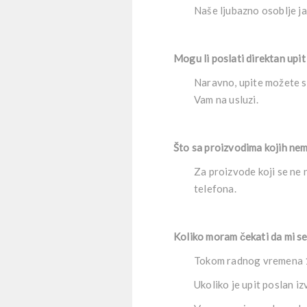
Naše ljubazno osoblje j
Mogu li poslati direktan upi
Naravno, upite možete sl
Vam na usluzi.
Što sa proizvodima kojih ne
Za proizvode koji se ne 
telefona.
Koliko moram čekati da mi se 
Tokom radnog vremena 15
Ukoliko je upit poslan 