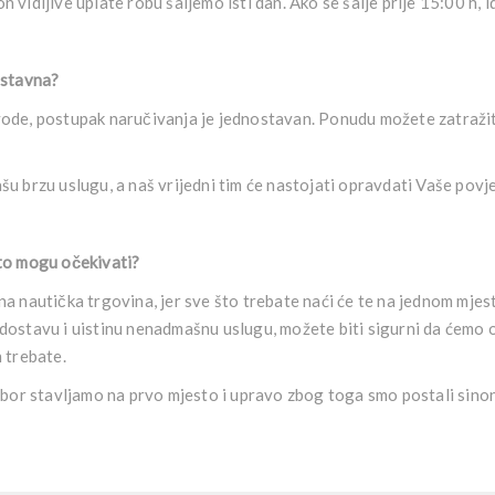
 vidljive uplate robu šaljemo isti dan. Ako se šalje prije 15:00 h, i
ostavna?
vode, postupak naručivanja je jednostavan. Ponudu možete zatražit
šu brzu uslugu, a naš vrijedni tim će nastojati opravdati Vaše povj
što mogu očekivati?
na nautička trgovina, jer sve što trebate naći će te na jednom mjest
dostavu i uistinu nenadmašnu uslugu, možete biti sigurni da ćemo 
h trebate.
izbor stavljamo na prvo mjesto i upravo zbog toga smo postali sinon