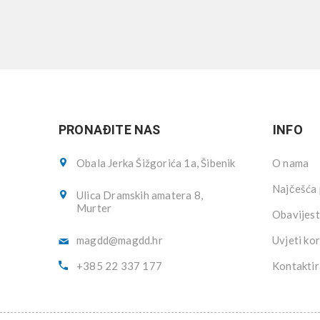
PRONAĐITE NAS
INFO
Obala Jerka Šižgorića 1a, Šibenik
O nama
Najčešća 
Ulica Dramskih amatera 8,
Murter
Obavijest
magdd@magdd.hr
Uvjeti kor
+385 22 337 177
Kontaktir