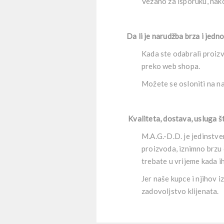
Vezano za isporuku, nakon
Da li je narudžba brza i jedn
Kada ste odabrali proiz
preko web shopa.
Možete se osloniti na na
Kvaliteta, dostava, usluga 
M.A.G.-D.D. je jedinstve
proizvoda, iznimno brzu 
trebate u vrijeme kada i
Jer naše kupce i njihov 
zadovoljstvo klijenata.