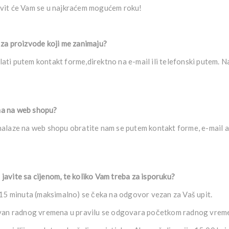
avit će Vam se u najkraćem mogućem roku!
t za proizvode koji me zanimaju?
ati putem kontakt forme,direktno na e-mail ili telefonski putem. Na
ma na web shopu?
nalaze na web shopu obratite nam se putem kontakt forme, e-mail ad
javite sa cijenom, te koliko Vam treba za isporuku?
 minuta (maksimalno) se čeka na odgovor vezan za Vaš upit.
izvan radnog vremena u pravilu se odgovara početkom radnog vrem