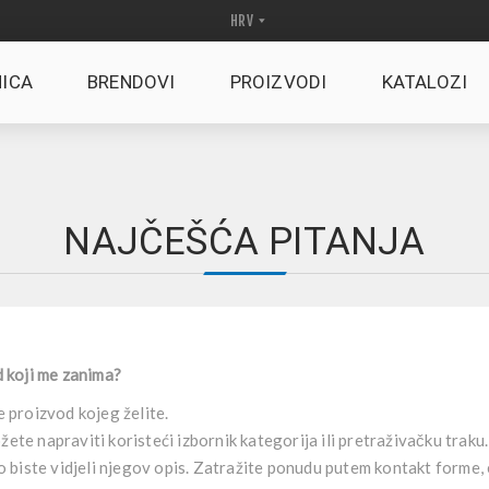
ICA
BRENDOVI
PROIZVODI
KATALOZI
NAJČEŠĆA PITANJA
d koji me zanima?
 proizvod kojeg želite.
te napraviti koristeći izbornik kategorija ili pretraživačku traku.
o biste vidjeli njegov opis. Zatražite ponudu putem kontakt forme, 