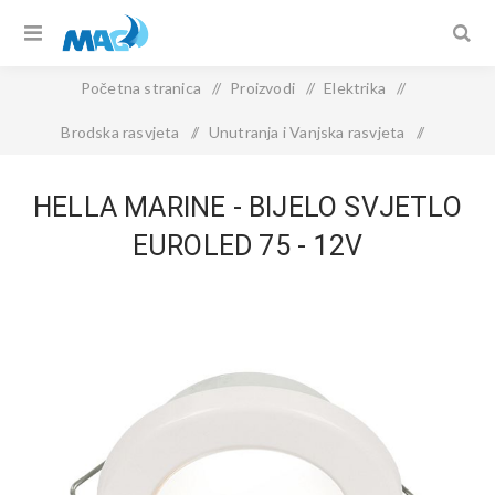
Početna stranica
/
Proizvodi
/
Elektrika
/
Brodska rasvjeta
/
Unutranja i Vanjska rasvjeta
/
Hella Marine - Bijelo Svjetlo EuroLED 75 - 12V
HELLA MARINE - BIJELO SVJETLO
EUROLED 75 - 12V