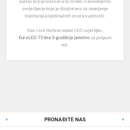
sustav koji proizvodi vrlo široko i ravnomjerno
osvjetljenje koje je dizajnirano za smanjenje
blještanja pojedinačnih izvora svjetlosti.
Kao i sve Hella brodske LED svjetiljke,
EuroLED 75 ima 5-godišnje jamstvo
za potpuni
mir.
PRONAĐITE NAS