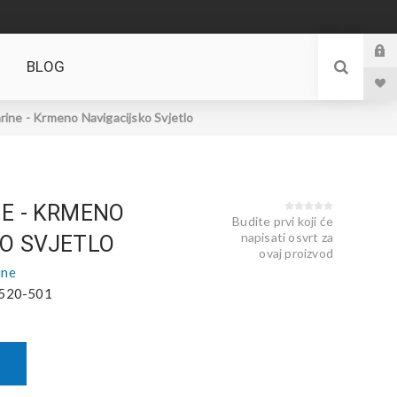
BLOG
rine - Krmeno Navigacijsko Svjetlo
E - KRMENO
Budite prvi koji će
napisati osvrt za
O SVJETLO
ovaj proizvod
ine
520-501