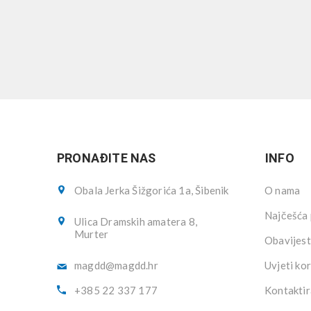
PRONAĐITE NAS
INFO
Obala Jerka Šižgorića 1a, Šibenik
O nama
Najčešća 
Ulica Dramskih amatera 8,
Murter
Obavijest
magdd@magdd.hr
Uvjeti kor
+385 22 337 177
Kontaktir