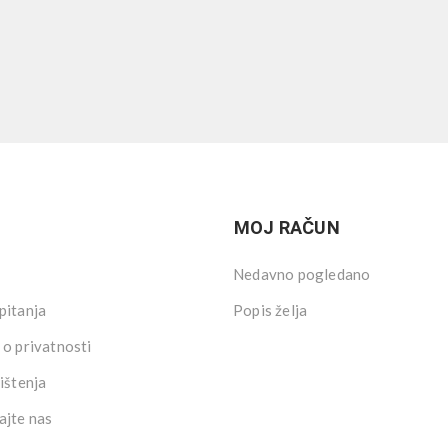
MOJ RAČUN
Nedavno pogledano
pitanja
Popis želja
 o privatnosti
ištenja
ajte nas