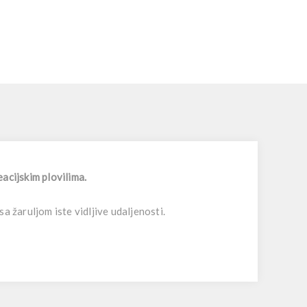
eacijskim plovilima.
a žaruljom iste vidljive udaljenosti.