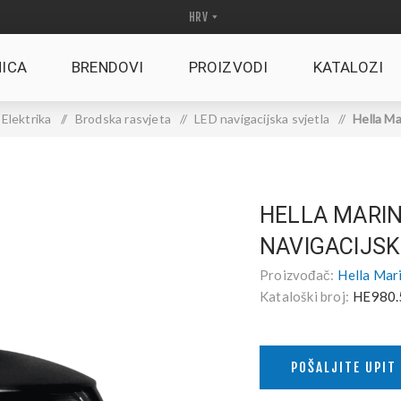
ICA
BRENDOVI
PROIZVODI
KATALOZI
Elektrika
/
Brodska rasvjeta
/
LED navigacijska svjetla
/
Hella Ma
HELLA MARIN
NAVIGACIJSK
Proizvođač:
Hella Mar
Kataloški broj:
HE980.
POŠALJITE UPIT