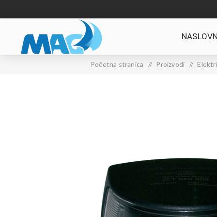
NASLOVN
Početna stranica
/
Proizvodi
/
Elektr