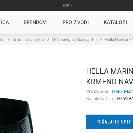
ICA
BRENDOVI
PROIZVODI
KATALOZI
ika
/
Brodska rasvjeta
/
LED navigacijska svjetla
/
Hella Marine -
HELLA MARIN
KRMENO NAV
Proizvođač:
Hella Mar
Kataloški broj:
HE959.
POŠALJITE UPIT