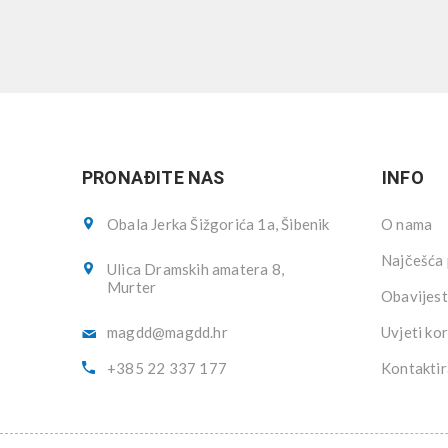
PRONAĐITE NAS
INFO
Obala Jerka Šižgorića 1a, Šibenik
O nama
Najčešća 
Ulica Dramskih amatera 8,
Murter
Obavijest
magdd@magdd.hr
Uvjeti kor
+385 22 337 177
Kontaktir