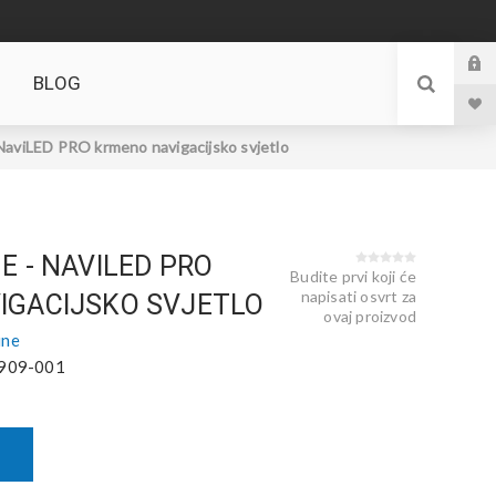
BLOG
 NaviLED PRO krmeno navigacijsko svjetlo
E - NAVILED PRO
Budite prvi koji će
napisati osvrt za
IGACIJSKO SVJETLO
ovaj proizvod
ine
909-001