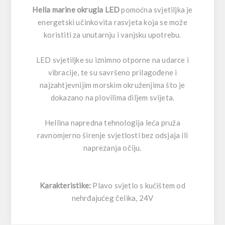
Hella marine okrugla LED
pomoćna svjetiljka je
energetski učinkovita rasvjeta koja se može
koristiti za unutarnju i vanjsku upotrebu.
LED svjetiljke su iznimno otporne na udarce i
vibracije, te su savršeno prilagođene i
najzahtjevnijim morskim okruženjima što je
dokazano na plovilima diljem svijeta.
Hellina napredna tehnologija leća pruža
ravnomjerno širenje svjetlosti bez odsjaja ili
naprezanja očiju.
Karakteristike:
Plavo svjetlo s kućištem od
nehrđajućeg čelika, 24V