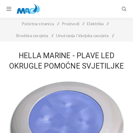
Početna stranica
/
Proizvodi
/
Elektrika
/
Brodska rasvjeta
/
Unutranja i Vanjska rasvjeta
/
Hella Marine - Plave LED okrugle pomoćne svjetiljke
HELLA MARINE - PLAVE LED
OKRUGLE POMOĆNE SVJETILJKE