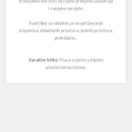
ih možemo koristiti za razne primjene unutarnje
i vanjske rasvjete.
Svjetiljke su idealne za osvjetljavanje
stepenica, skladišnih prostora, putnih prostora,
prekidača...
Karakteristike:
Plavo svjetlo s bijelim
plastičnim kućištem.