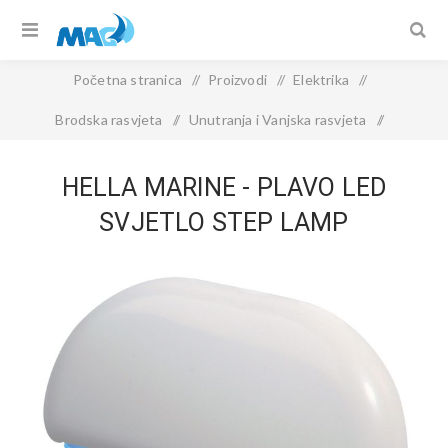
Početna stranica
/
Proizvodi
/
Elektrika
/
Brodska rasvjeta
/
Unutranja i Vanjska rasvjeta
/
Hella Marine - Plavo LED Svjetlo STEP LAMP
HELLA MARINE - PLAVO LED
SVJETLO STEP LAMP