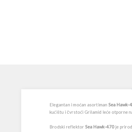
Elegantan i moćan asortiman
Sea Hawk-
kućištu i čvrstoći Grilamid leće otporne n
Brodski reflektor
Sea Hawk-470
je priro