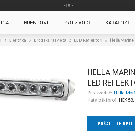
ICA
BRENDOVI
PROIZVODI
KATALOZI
i
/
Elektrika
/
Brodska rasvjeta
/
LED Reflektori
/
Hella Marine
HELLA MARIN
LED REFLEK
Proizvođač:
Hella Mar
Kataloški broj:
HE958.
POŠALJITE UPIT