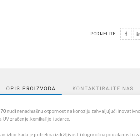
PODIJELITE:
OPIS PROIZVODA
KONTAKTIRAJTE NAS
470
nudi nenadmašnu otpornost na koroziju zahvaljujući inovativn
a UV zračenje, kemikalije i udarce.
dan izbor kada je potrebna izdržljivost i dugoročna pouzdanost u z