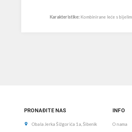
Karakteristike:
Kombinirane leće s bijelim
PRONAĐITE NAS
INFO
Obala Jerka Šižgorića 1a, Šibenik
O nama