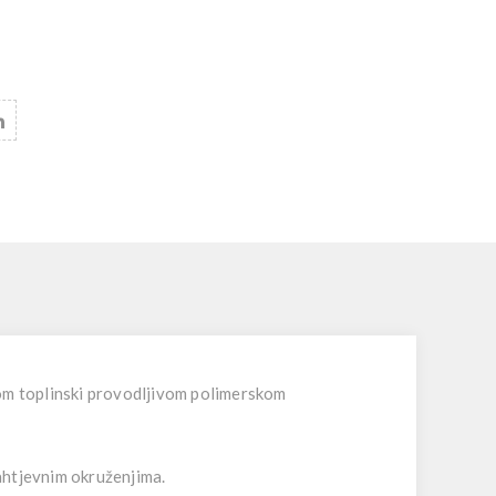
om toplinski provodljivom polimerskom
ahtjevnim okruženjima.