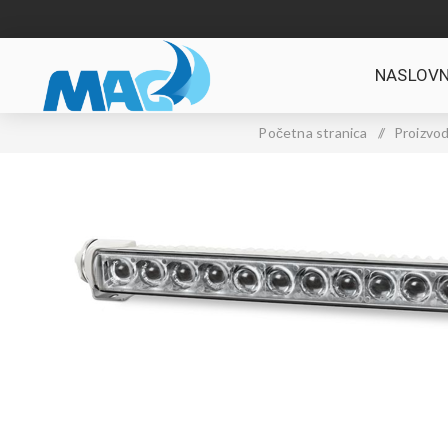
NASLOVN
Početna stranica
/
Proizvod