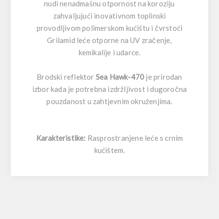
nudi nenadmašnu otpornost na koroziju
zahvaljujući inovativnom toplinski
provodljivom polimerskom kućištu i čvrstoći
Grilamid leće otporne na UV zračenje,
kemikalije i udarce.
Brodski reflektor
Sea Hawk-470
je prirodan
izbor kada je potrebna izdržljivost i dugoročna
pouzdanost u zahtjevnim okruženjima.
Karakteristike:
Rasprostranjene leće s crnim
kućištem.