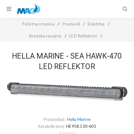
Početna stranica
/
Proizvodi
/
Elektrika
/
Brodska rasvjeta
/
LED Reflektori
/
Hella Marine - Sea Hawk-470 LED reflektor
HELLA MARINE - SEA HAWK-470
LED REFLEKTOR
Proizvođač:
Hella Marine
Kataloški broj:
HE958.130-601