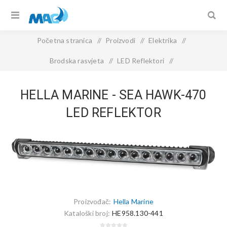
Početna stranica
/
Proizvodi
/
Elektrika
/
Brodska rasvjeta
/
LED Reflektori
/
Hella Marine - Sea Hawk-470 LED reflektor
HELLA MARINE - SEA HAWK-470
LED REFLEKTOR
Proizvođač:
Hella Marine
Kataloški broj:
HE958.130-441