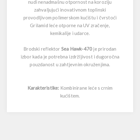
nudi nenadmašnu otpornost na koroziju
zahvaljujući inovativnom toplinski
provodljivom polimerskom kućištu i čvrstoći
Grilamid leće otporne na UV zračenje,
kemikalije i udarce.
Brodski reflektor
Sea Hawk-470
je prirodan
izbor kada je potrebna izdržljivost i dugoročna
pouzdanost u zahtjevnim okruženjima.
Karakteristike:
Kombinirane leće s crnim
kućištem.