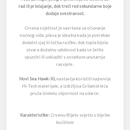
rad ili pristajanje, dok treći red sekundarne boje
dodaje svestranost.
Crvena svjetlost je savršena za očuvanje
noćnog vida, plava je idealna kada je potreban
dodatni sjaj ili točka razlike, dok topla bijela
stvara dodatnu udobnost kada se želite
opustiti ili uskladiti s ostatkom unutarnje
rasvjete.
Novi Sea Hawk-XL
nastavlja koristiti najnovije
Hi-Tech materijale, a izdržljiva Grilamid leća
pruža iznimnu otpornost na udarce.
Karakteristike:
Crveno/Bijelo svjetlo s bijelim
kućištem