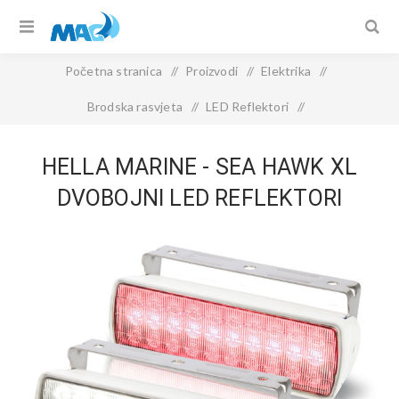
Početna stranica
/
Proizvodi
/
Elektrika
/
Brodska rasvjeta
/
LED Reflektori
/
Hella Marine - Sea Hawk XL Dvobojni LED reflektori
HELLA MARINE - SEA HAWK XL
DVOBOJNI LED REFLEKTORI