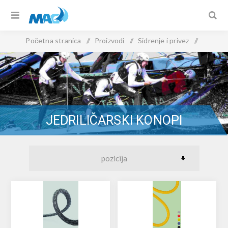
Početna stranica
/
Proizvodi
/
Sidrenje i privez
/
Konopi
/
Jedriličarski konopi
JEDRILIČARSKI KONOPI