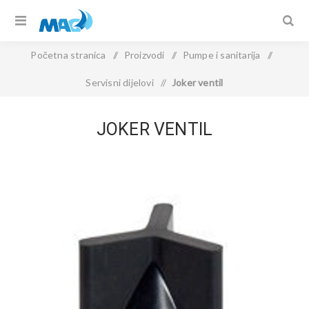
Početna stranica
/
Proizvodi
/
Pumpe i sanitarija
/
Servisni dijelovi
/
Joker ventil
JOKER VENTIL