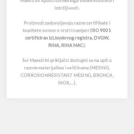
Maestrini ispusti od mesinga visoke kvalitete i
izdržljivosti.
Proizvodi zadovoljavaju razne certifikate i
kvalitete ovisno o vrsti i namjeni (
ISO 9001
certificiran izLloydovog registra, DVGW,
RINA, RINA MAC
).
Svi Maestrini priključci dostupni su na upit u
raznim materijalima i veličinama (MESING,
CORROSIONRESISTANT MESING, BRONCA,
INOX,…).