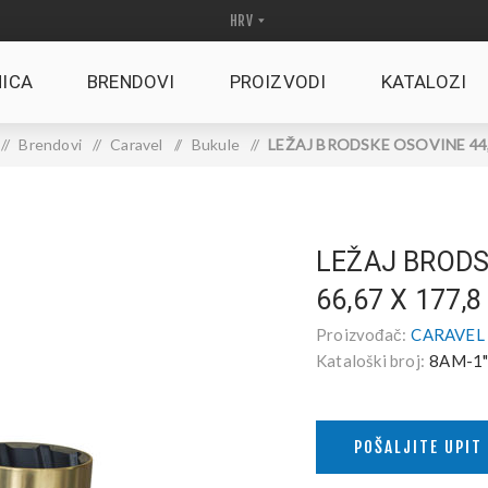
ICA
BRENDOVI
PROIZVODI
KATALOZI
/
Brendovi
/
Caravel
/
Bukule
/
LEŽAJ BRODSKE OSOVINE 44,45
LEŽAJ BRODS
66,67 X 177,8
Proizvođač:
CARAVEL s.
Kataloški broj:
8AM-1" 
POŠALJITE UPIT