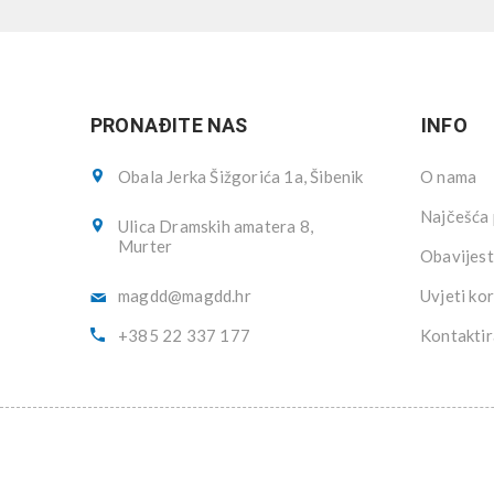
PRONAĐITE NAS
INFO
Obala Jerka Šižgorića 1a, Šibenik
O nama
Najčešća 
Ulica Dramskih amatera 8,
Murter
Obavijest
magdd@magdd.hr
Uvjeti kor
+385 22 337 177
Kontaktir