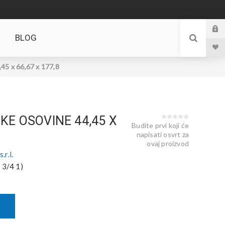
BLOG
 x 66,67 x 177,8
KE OSOVINE 44,45 X
Budite prvi koji će
napisati osvrt za
ovaj proizvod
r.l.
3/4 1)