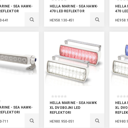
ARINE - SEA HAWK-
HELLA MARINE - SEA HAWK-
HELLA 
 REFLEKTOR
470 LED REFLEKTOR
470 LE
0-641
HE958.130-451
HE958.
HELLA MARINE - SEA HAWK
HELLA 
ARINE - SEA HAWK-
XL DVOBOJNI LED
XL DVO
 REFLEKTORI
REFLEKTORI
REFLE
0-711
HE980.950-051
HE980.