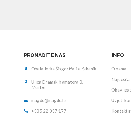
PRONAĐITE NAS
INFO
Obala Jerka Šižgorića 1a, Šibenik
O nama
Najčešća 
Ulica Dramskih amatera 8,
Murter
Obavijest
magdd@magdd.hr
Uvjeti kor
+385 22 337 177
Kontaktir