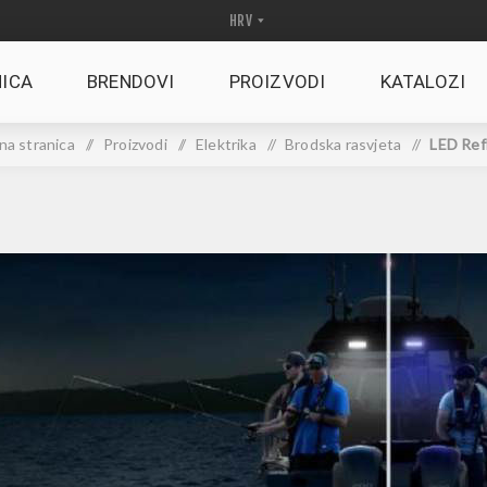
ICA
BRENDOVI
PROIZVODI
KATALOZI
na stranica
/
Proizvodi
/
Elektrika
/
Brodska rasvjeta
/
LED Ref