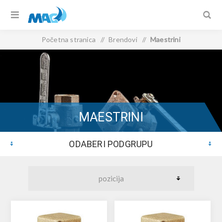
Početna stranica
/
Brendovi
/
Maestrini
MAESTRINI
ODABERI PODGRUPU