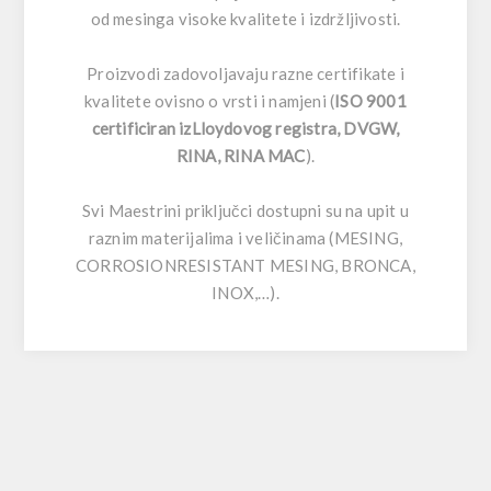
od mesinga visoke kvalitete i izdržljivosti.
Proizvodi zadovoljavaju razne certifikate i
kvalitete ovisno o vrsti i namjeni (
ISO 9001
certificiran izLloydovog registra, DVGW,
RINA, RINA MAC
).
Svi Maestrini priključci dostupni su na upit u
raznim materijalima i veličinama (MESING,
CORROSIONRESISTANT MESING, BRONCA,
INOX,…).