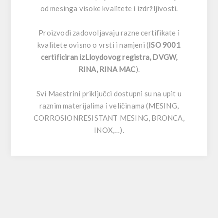
od mesinga visoke kvalitete i izdržljivosti.
Proizvodi zadovoljavaju razne certifikate i
kvalitete ovisno o vrsti i namjeni (
ISO 9001
certificiran izLloydovog registra, DVGW,
RINA, RINA MAC
).
Svi Maestrini priključci dostupni su na upit u
raznim materijalima i veličinama (MESING,
CORROSIONRESISTANT MESING, BRONCA,
INOX,…).