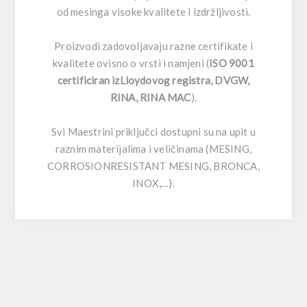
od mesinga visoke kvalitete i izdržljivosti.
Proizvodi zadovoljavaju razne certifikate i
kvalitete ovisno o vrsti i namjeni (
ISO 9001
certificiran izLloydovog registra, DVGW,
RINA, RINA MAC
).
Svi Maestrini priključci dostupni su na upit u
raznim materijalima i veličinama (MESING,
CORROSIONRESISTANT MESING, BRONCA,
INOX,…).