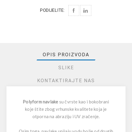
PODIJELITE:
OPIS PROIZVODA
SLIKE
KONTAKTIRAJTE NAS
Polyform navlake
su čvrste kao i bokobrani
koje štite zbog vrhunske kvalitete koja je
otporna na abraziju i UV zračenje.
Osim toga, navlake upijaju vodu bolje od drugih