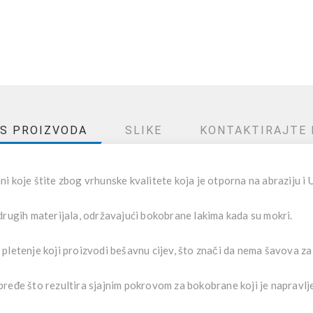
IS PROIZVODA
SLIKE
KONTAKTIRAJTE 
ni koje štite zbog vrhunske kvalitete koja je otporna na abraziju i 
drugih materijala, održavajući bokobrane lakima kada su mokri.
pletenje koji proizvodi bešavnu cijev, što znači da nema šavova za
pređe što rezultira sjajnim pokrovom za bokobrane koji je napravl