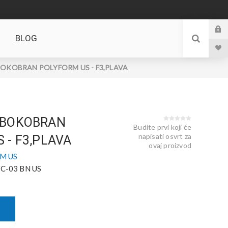
BLOG
OKOBRAN POLYFORM US - F3,PLAVA
 BOKOBRAN
Budite prvi koji će
napisati osvrt za
 - F3,PLAVA
ovaj proizvod
M US
C-03 BN US