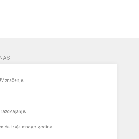
NAS
UV zračenje.
 razdvajanje.
jen da traje mnogo godina