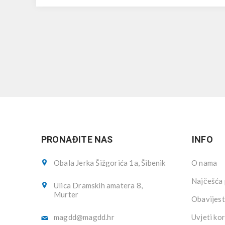
PRONAĐITE NAS
INFO
Obala Jerka Šižgorića 1a, Šibenik
O nama
Najčešća 
Ulica Dramskih amatera 8,
Murter
Obavijest
magdd@magdd.hr
Uvjeti kor