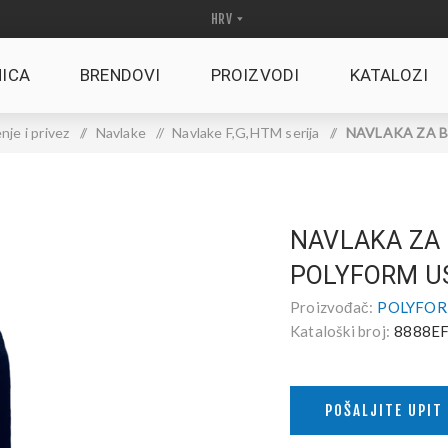
ICA
BRENDOVI
PROIZVODI
KATALOZI
nje i privez
/
Navlake
/
Navlake F,G,HTM serija
/
NAVLAKA ZA B
NAVLAKA ZA
POLYFORM US
Proizvođač:
POLYFOR
Kataloški broj:
8888EF
POŠALJITE UPIT