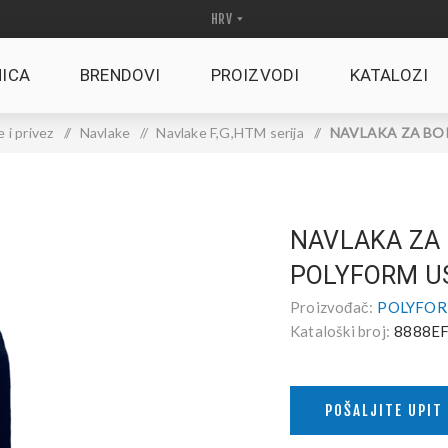
ICA
BRENDOVI
PROIZVODI
KATALOZI
e i privez
/
Navlake
/
Navlake F,G,HTM serija
/
NAVLAKA ZA BOK
NAVLAKA ZA
POLYFORM US
Proizvođač:
POLYFOR
Kataloški broj:
8888EF
POŠALJITE UPIT