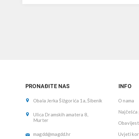
PRONAĐITE NAS
INFO
Obala Jerka Šižgorića 1a, Šibenik
O nama
Najčešća 
Ulica Dramskih amatera 8,
Murter
Obavijest
magdd@magdd.hr
Uvjeti kor