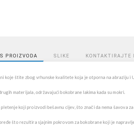
IS PROIZVODA
SLIKE
KONTAKTIRAJTE 
ni koje štite zbog vrhunske kvalitete koja je otporna na abraziju i 
drugih materijala, održavajući bokobrane lakima kada su mokri.
pletenje koji proizvodi bešavnu cijev, što znači da nema šavova za
pređe što rezultira sjajnim pokrovom za bokobrane koji je napravl