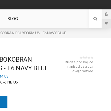
BLOG
OBRAN POLYFORM US - F6 NAVY BLUE
 BOKOBRAN
Budite prvi koji će
napisati osvrt za
 - F6 NAVY BLUE
ovaj proizvod
M US
C-6 NB US