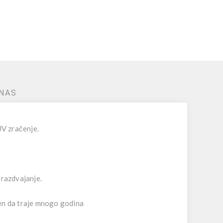
NAS
UV zračenje.
 razdvajanje.
jen da traje mnogo godina