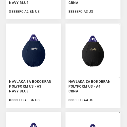
NAVY BLUE
CRNA
8888EFC-A2 BN US
8888EFC-A3 US
NAVLAKA ZA BOKOBRAN
NAVLAKA ZA BOKOBRAN
POLYFORM US - A3
POLYFORM US - A4
NAVY BLUE
CRNA
8888EFC-A3 BN US
8888EFC-A4 US