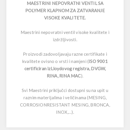
MAESTRINI NEPOVRATNI VENTIL SA
POLYMER KLAPNOM ZA ZATVARANJE
VISOKE KVALITETE.
Maestrini nepovratni ventil visoke kvalitete i
izdržljivosti.
Proizvodi zadovoljavaju razne certifikate i
kvalitete ovisno o vrsti i namjeni (
ISO 9001
certificiran izLloydovog registra, DVGW,
RINA, RINA MAC
).
Svi Maestrini priključci dostupni su na upit u
raznim materijalima i veličinama (MESING,
CORROSIONRESISTANT MESING, BRONCA,
INOX,…).