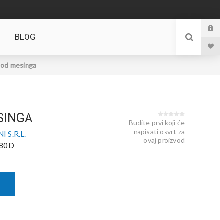
BLOG
 od mesinga
SINGA
Budite prvi koji će
napisati osvrt za
 S.R.L.
ovaj proizvod
80D