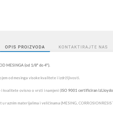
OPIS PROIZVODA
KONTAKTIRAJTE NAS
 MESINGA (od 1/8" do 4").
ojem od mesinga visoke kvalitete i izdržljivosti.
i kvalitete ovisno o vrsti i namjeni (
ISO 9001 certificiran izLloy
a upit u raznim materijalima i veličinama (MESING, CORROSIONR