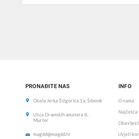
PRONAĐITE NAS
INFO
Obala Jerka Šižgorića 1a, Šibenik
O nama
Najčešća 
Ulica Dramskih amatera 8,
Murter
Obavijest
magdd@magdd.hr
Uvjeti kor