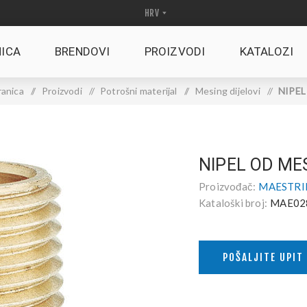
ICA
BRENDOVI
PROIZVODI
KATALOZI
ranica
/
Proizvodi
/
Potrošni materijal
/
Mesing dijelovi
/
NIPEL
NIPEL OD ME
Proizvođač:
MAESTRINI
Kataloški broj:
MAE02
POŠALJITE UPIT