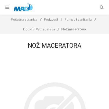
Početna stranica
/
Proizvodi
/
Pumpe i sanitarija
/
Dodatci WC sustava
/
Nož maceratora
NOŽ MACERATORA