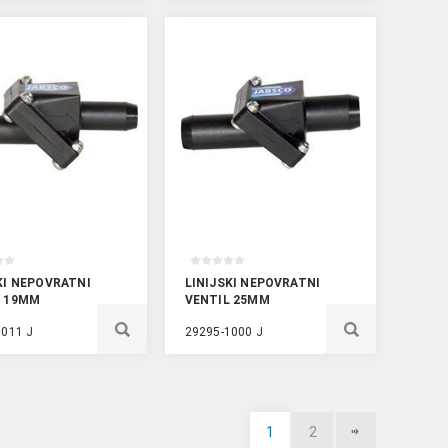
KI NEPOVRATNI
LINIJSKI NEPOVRATNI
L 19MM
VENTIL 25MM
1011 J
29295-1000 J
1
2