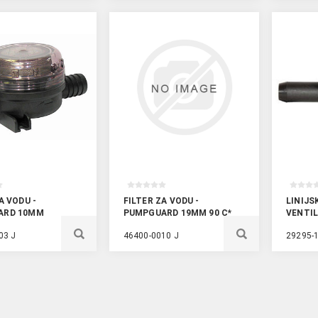
A VODU -
FILTER ZA VODU -
LINIJS
ARD 10MM
PUMPGUARD 19MM 90 C*
VENTI
03 J
46400-0010 J
29295-