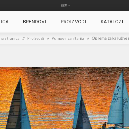
ICA
BRENDOVI
PROIZVODI
KATALOZI
a stranica
/
Proizvodi
/
Pumpe i sanitarija
/
Oprema za kaljužne