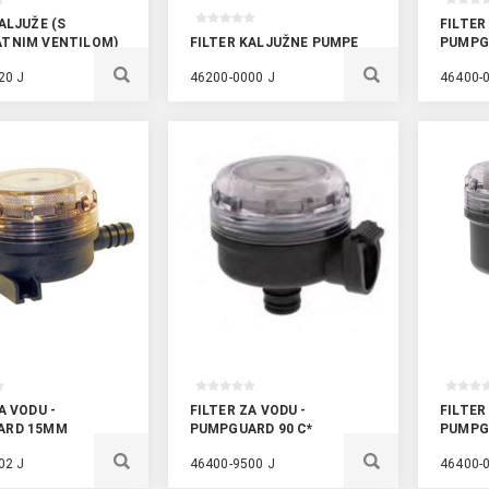
ALJUŽE (S
FILTER
TNIM VENTILOM)
FILTER KALJUŽNE PUMPE
PUMPG
20 J
46200-0000 J
46400-
A VODU -
FILTER ZA VODU -
FILTER
ARD 15MM
PUMPGUARD 90 C*
PUMPG
02 J
46400-9500 J
46400-