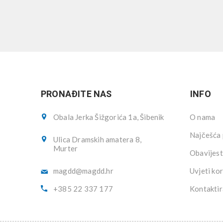
PRONAĐITE NAS
INFO
Obala Jerka Šižgorića 1a, Šibenik
O nama
Najčešća 
Ulica Dramskih amatera 8,
Murter
Obavijest
magdd@magdd.hr
Uvjeti kor
+385 22 337 177
Kontaktir