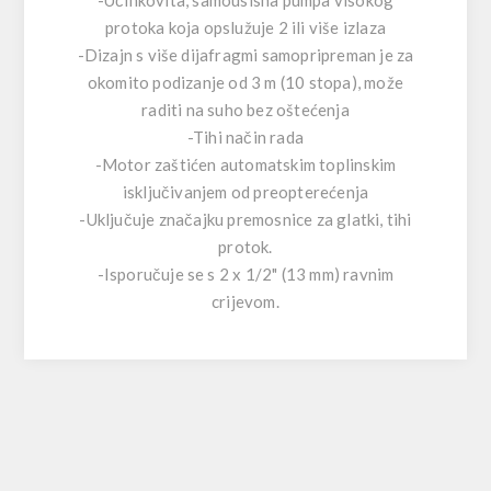
-Učinkovita, samousisna pumpa visokog
protoka koja opslužuje 2 ili više izlaza
-Dizajn s više dijafragmi samopripreman je za
okomito podizanje od 3 m (10 stopa), može
raditi na suho bez oštećenja
-Tihi način rada
-Motor zaštićen automatskim toplinskim
isključivanjem od preopterećenja
-Uključuje značajku premosnice za glatki, tihi
protok.
-Isporučuje se s 2 x 1/2" (13 mm) ravnim
crijevom.